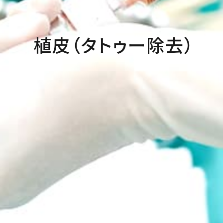
植皮（タトゥー除去）