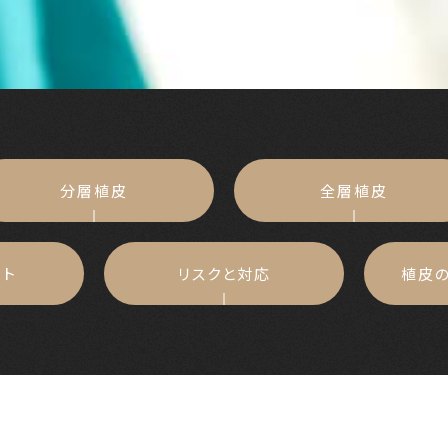
分層植皮
全層植皮
ート
リスクと対応
植皮