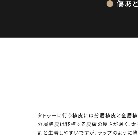
傷あ
タトゥーに行う植皮には分層植皮と全層植
分層植皮は移植する皮膚の厚さが薄く、太
割と生着しやすいですが、ラップのように