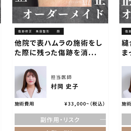
傷跡修正 美容整形
顔
傷
他院で表ハムラの施術をし
縫
た際に残った傷跡を消...
ま
担当医師
村岡 史子
施術費用
¥33,000~（税込）
施
副作用・リスク