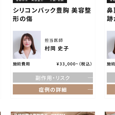
シリコンバック豊胸 美容整
鼻
形の傷
跡
担当医師
村岡 史子
施術費用
¥33,000~（税込）
施
副作用・リスク
症例の詳細