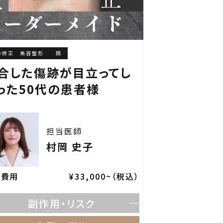
跡修正 美容整形
顔
合した傷跡が目立ってし
った50代の患者様
担当医師
村岡 史子
術費用
¥33,000~（税込）
副作用・リスク