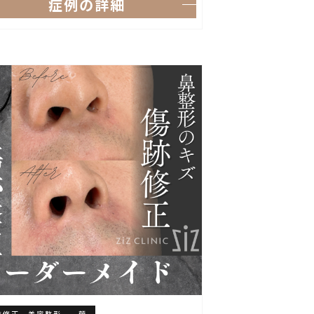
症例の詳細
跡修正 美容整形
顔