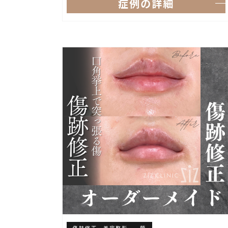
症例の詳細
傷跡修正 美容整形
顔