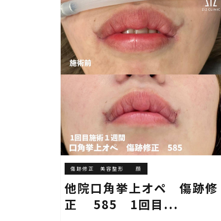
傷跡修正 美容整形
顔
他院口角挙上オペ 傷跡修
正 585 1回目...