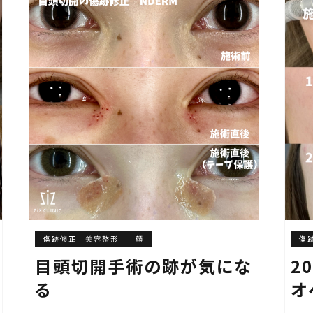
傷跡修正 美容整形
顔
傷
目頭切開手術の跡が気にな
2
る
オ