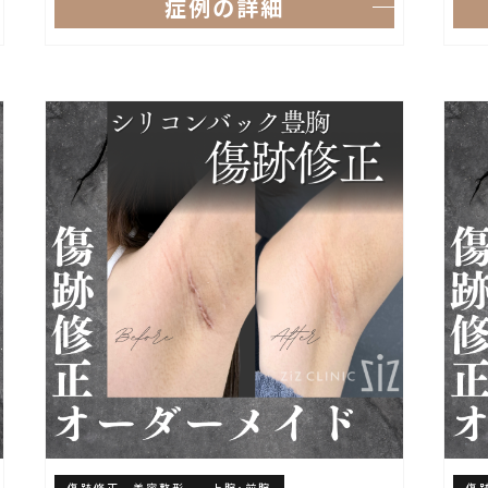
症例の詳細
傷跡修正 美容整形
上腕・前腕
傷