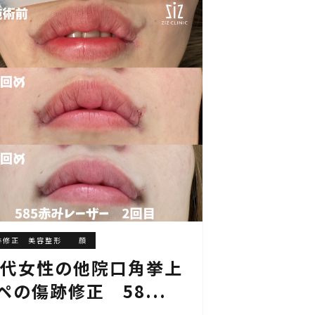
跡修正 美容整形
顔
0代女性の他院口角挙上
ペの傷跡修正 58...